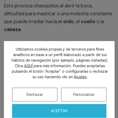
Esto provoca chasquidos al abrir la boca,
dificultad para masticar o una molestia constante
que puede irradiar hacia el
oído
, el
cuello
o la
cabeza
.
Bruxismo
Utilizamos cookies propias y de terceros para fines
Apretar o rechinar los dientes
(de forma
analíticos en base a un perfil elaborado a partir de tus
hábitos de navegación (por ejemplo, páginas visitadas).
consciente o inconsciente) somete a la mandíbula
Clica
AQUÍ
para más información. Puedes aceptarlas
a una presión constante. El resultado: dolor
pulsando el botón "Aceptar" o configurarlas o rechazar
su uso haciendo clic en
Ajustes
.
muscular, rigidez, inflamación articular y, en
muchos casos, una sensación de oído tapado o
con presión.
Rechazar
Personalizar
Infecciones dentales o muelas del juicio
ACEPTAR