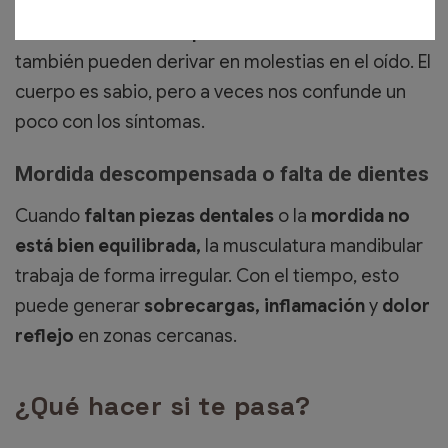
Una
muela del juicio inflamándose
o una
infección en la zona posterior de la boca
también pueden derivar en molestias en el oído. El
cuerpo es sabio, pero a veces nos confunde un
poco con los síntomas.
Mordida descompensada o falta de dientes
Cuando
faltan piezas dentales
o la
mordida no
está bien equilibrada,
la musculatura mandibular
trabaja de forma irregular. Con el tiempo, esto
puede generar
sobrecargas, inflamación
y
dolor
reflejo
en zonas cercanas.
¿Qué hacer si te pasa?