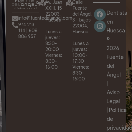
Av. Juan
Calle
XXIII, 15
Fuente
Dentista
22003,
del Ángel,
info@fuentedelangel.com
Huesca
3 - bajos
en
974 213
22004,
Huesca
114
|
608
Lunes a
Huesca
806 957
jueves:
©
8:30-
Lunes a
2026
20:00
jueves:
Viernes:
10:00-
Fuente
8:30-
17:30
del
16:00
Viernes:
8:30-
Ángel
16:00
|
Aviso
Legal
|
Política
de
privacida