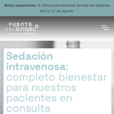
Aviso vacaciones:
la clínica permanecerá cerrada las semanas
del 3 y 10 de agosto.
Sedación
intravenosa
:
completo bienestar
para nuestros
pacientes en
consulta