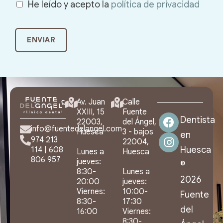
He leído y acepto la
política de privacidad
Av. Juan
Calle
XXIII, 15
Fuente
Dentista
22003,
del Ángel,
info@fuentedelangel.com
Huesca
3 - bajos
en
974 213
22004,
Huesca
114
|
608
Lunes a
Huesca
806 957
jueves:
©
8:30-
Lunes a
2026
20:00
jueves:
Viernes:
10:00-
Fuente
8:30-
17:30
del
16:00
Viernes:
8:30-