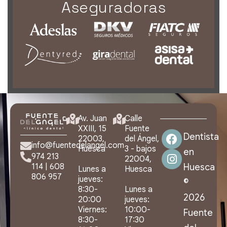
Aseguradoras
Av. Juan
Calle
XXIII, 15
Fuente
Dentista
22003,
del Ángel,
info@fuentedelangel.com
Huesca
3 - bajos
en
974 213
22004,
Huesca
114
|
608
Lunes a
Huesca
806 957
jueves:
©
8:30-
Lunes a
2026
20:00
jueves:
Viernes:
10:00-
Fuente
8:30-
17:30