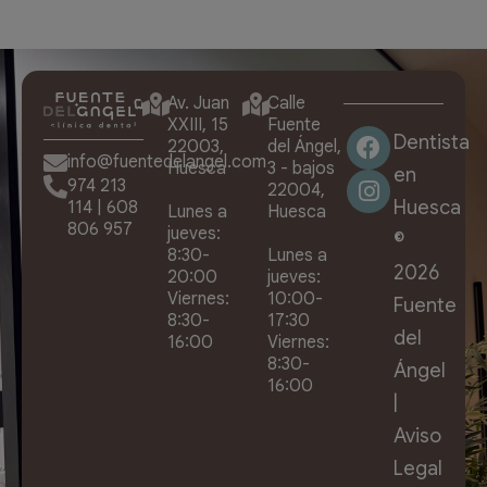
Av. Juan
Calle
XXIII, 15
Fuente
Dentista
22003,
del Ángel,
info@fuentedelangel.com
Huesca
3 - bajos
en
974 213
22004,
Huesca
114
|
608
Lunes a
Huesca
806 957
jueves:
©
8:30-
Lunes a
2026
20:00
jueves:
Viernes:
10:00-
Fuente
8:30-
17:30
del
16:00
Viernes:
8:30-
Ángel
16:00
|
Aviso
Legal