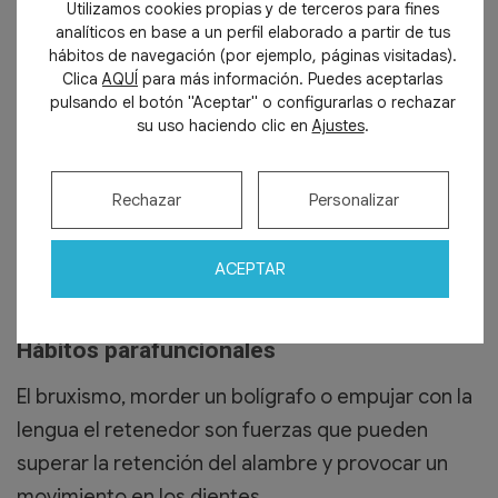
Utilizamos cookies propias y de terceros para fines
además, el envejecimiento del hueso alveolar
analíticos en base a un perfil elaborado a partir de tus
pueden generar desplazamientos leves, aunque
hábitos de navegación (por ejemplo, páginas visitadas).
Clica
AQUÍ
para más información. Puedes aceptarlas
el retenedor esté bien colocado.
pulsando el botón "Aceptar" o configurarlas o rechazar
su uso haciendo clic en
Ajustes
.
Higiene oral inadecuada
La acumulación de placa o sarro alrededor del
Rechazar
Personalizar
retenedor puede modificar la posición dental e
inflamar las encías, afectando a la firmeza de los
ACEPTAR
dientes.
Hábitos parafuncionales
El bruxismo, morder un bolígrafo o empujar con la
lengua el retenedor son fuerzas que pueden
superar la retención del alambre y provocar un
movimiento en los dientes.