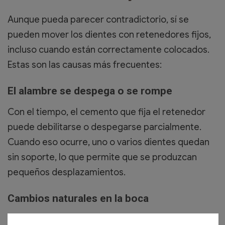
Aunque pueda parecer contradictorio, sí se
pueden mover los dientes con retenedores fijos,
incluso cuando están correctamente colocados.
Estas son las causas más frecuentes:
El alambre se despega o se rompe
Con el tiempo, el cemento que fija el retenedor
puede debilitarse o despegarse parcialmente.
Cuando eso ocurre, uno o varios dientes quedan
sin soporte, lo que permite que se produzcan
pequeños desplazamientos.
Cambios naturales en la boca
La presión que ejercen la lengua y los labios, y,