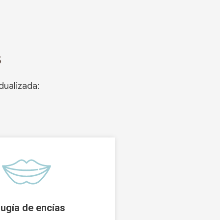
s
dualizada:
rugía de encías