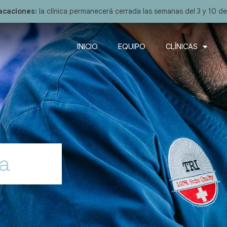
acaciones:
la clínica permanecerá cerrada las semanas del 3 y 10 d
INICIO
EQUIPO
CLÍNICAS
ca