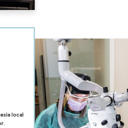
esia local
or
.