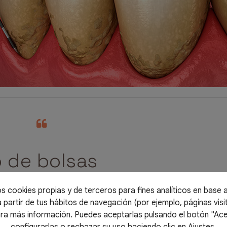
 de bolsas
ndica el estado
os cookies propias y de terceros para fines analíticos en base a 
na enfermedad
 partir de tus hábitos de navegación (por ejemplo, páginas visit
ra más información. Puedes aceptarlas pulsando el botón "Ac