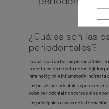
periodontal
¿Cuáles son las c
periodontales?
La aparición de bolsas periodontales, 
la destrucción directa de los tejidos p
inmunológica e inflamatoria indirecta
d
Las bolsas periodontales aparecen en lo
bolsa periodontal no aparece si se abor
Las
principales causas de la formación