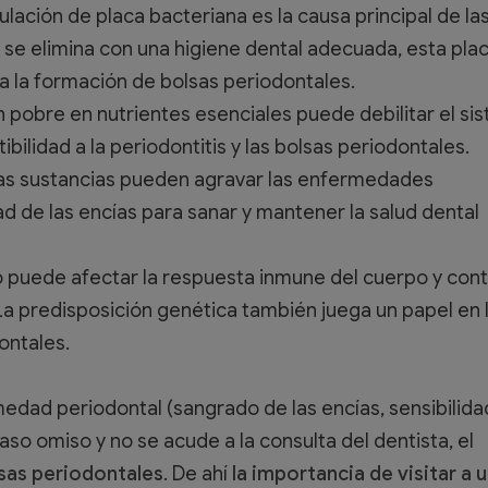
ulación de placa bacteriana es la causa principal de la
se elimina con una higiene dental adecuada, esta pla
 a la formación de bolsas periodontales.
n pobre en nutrientes esenciales puede debilitar el si
ilidad a la periodontitis y las bolsas periodontales.
tas sustancias pueden agravar las enfermedades
ad de las encías para sanar y mantener la salud dental
co puede afectar la respuesta inmune del cuerpo y cont
. La predisposición genética también juega un papel en 
ontales.
edad periodontal (sangrado de las encías, sensibilida
so omiso y no se acude a la consulta del dentista, el
lsas periodontales
. De ahí
la importancia de visitar a 