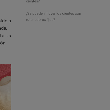
dientes?
¿Se pueden mover los dientes con
retenedores fijos?
bido a
ada,
te. La
ión