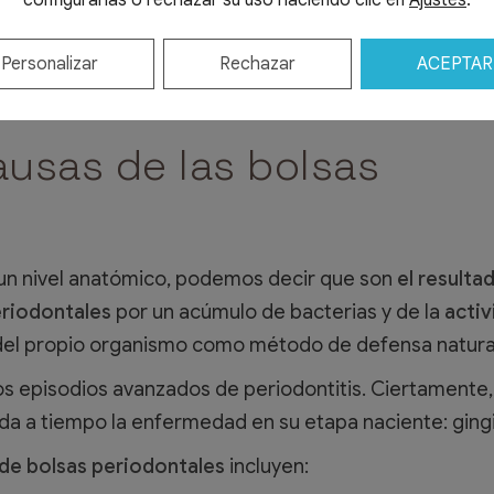
configurarlas o rechazar su uso haciendo clic en
Ajustes
.
Personalizar
Rechazar
ACEPTAR
ausas de las bolsas
a un nivel anatómico, podemos decir que son
el resulta
eriodontales
por un acúmulo de bacterias y de la
activ
el propio organismo como método de defensa natura
s episodios avanzados de periodontitis. Ciertamente,
da a tiempo la enfermedad en su etapa naciente: gingiv
 de bolsas periodontales
incluyen: