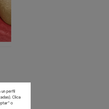
un perfil
adas). Clica
eptar" o