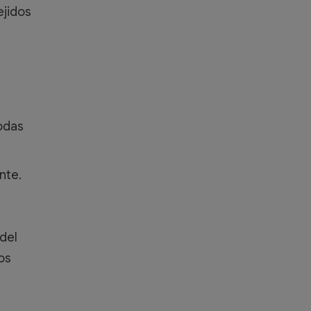
ejidos
todas
nte.
 del
os