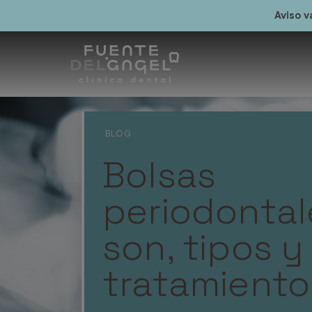
Aviso v
Bolsas
periodontal
son, tipos y
tratamiento