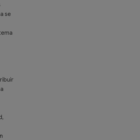
s
ca se
stema
ribuir
la
d,
un