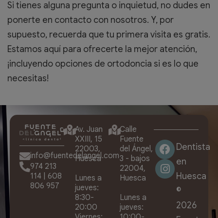
Si tienes alguna pregunta o inquietud, no dudes en
ponerte en contacto con nosotros. Y, por
supuesto, recuerda que tu primera visita es gratis.
Estamos aquí para ofrecerte la mejor atención,
¡incluyendo opciones de ortodoncia si es lo que
necesitas!
Av. Juan
Calle
XXIII, 15
Fuente
Dentista
22003,
del Ángel,
info@fuentedelangel.com
Huesca
3 - bajos
en
974 213
22004,
Huesca
114
|
608
Lunes a
Huesca
806 957
jueves:
©
8:30-
Lunes a
2026
20:00
jueves:
Viernes:
10:00-