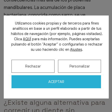
consecuencias más allá de los problemas
mandibulares
. La acumulación de placa
bacteriana, conocida como sarro, se ve
favorecida en dientes mal posicionados,
Utilizamos cookies propias y de terceros para fines
analíticos en base a un perfil elaborado a partir de tus
aumentando el riesgo de desarrollar caries,
hábitos de navegación (por ejemplo, páginas visitadas).
enfermedades periodontales y halitosis (mal
Clica
AQUÍ
para más información. Puedes aceptarlas
pulsando el botón "Aceptar" o configurarlas o rechazar
aliento).
su uso haciendo clic en
Ajustes
.
Por lo tanto, la ortodoncia no solo contribuye a
mejorar la estética dental, sino que también juega
Rechazar
Personalizar
un papel fundamental en la prevención de
complicaciones bucales y en la promoción de una
ACEPTAR
salud oral integral.
¿Existe alguna alternativa para
corregir un diente sin